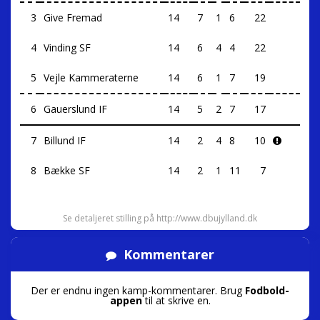
3
Give Fremad
14
7
1
6
22
4
Vinding SF
14
6
4
4
22
5
Vejle Kammeraterne
14
6
1
7
19
6
Gauerslund IF
14
5
2
7
17
7
Billund IF
14
2
4
8
10
8
Bække SF
14
2
1
11
7
Se detaljeret stilling på http://www.dbujylland.dk
Kommentarer
Der er endnu ingen kamp-kommentarer. Brug
Fodbold-
appen
til at skrive en.