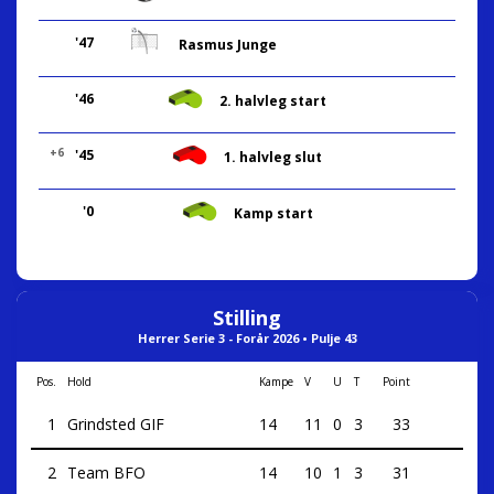
'47
Rasmus Junge
'46
2. halvleg start
+6
'45
1. halvleg slut
'0
Kamp start
Stilling
Herrer Serie 3 - Forår 2026 • Pulje 43
Pos.
Hold
Kampe
V
U
T
Point
1
Grindsted GIF
14
11
0
3
33
2
Team BFO
14
10
1
3
31