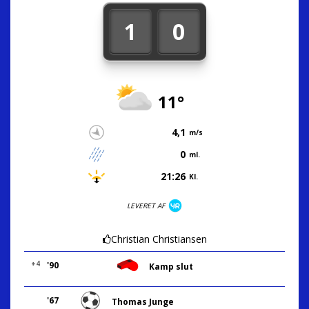
1
0
11°
4,1
m/s
0
ml.
21:26
Kl.
LEVERET AF
Christian Christiansen
+4
'90
Kamp slut
'67
Thomas Junge