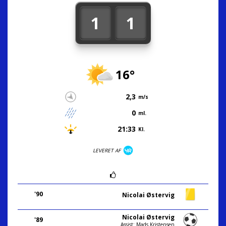
1
1
16°
2,3
m/s
0
ml.
21:33
Kl.
LEVERET AF
'90
Nicolai Østervig
Nicolai Østervig
'89
Assist: Mads Kristensen