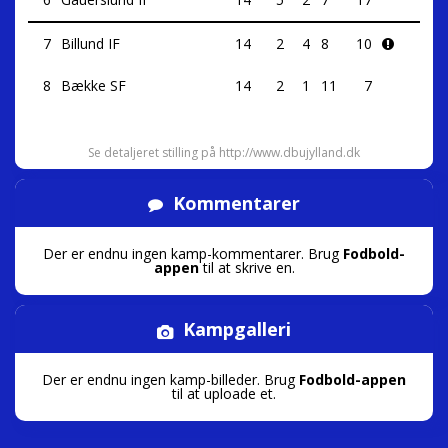
7
Billund IF
14
2
4
8
10
8
Bække SF
14
2
1
11
7
Se detaljeret stilling på http://www.dbujylland.dk
Kommentarer
Der er endnu ingen kamp-kommentarer. Brug
Fodbold-
appen
til at skrive en.
Kampgalleri
Der er endnu ingen kamp-billeder. Brug
Fodbold-appen
til at uploade et.