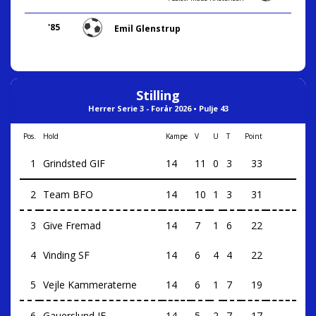
'85
Emil Glenstrup
Stilling
Herrer Serie 3 - Forår 2026 • Pulje 43
Pos.
Hold
Kampe
V
U
T
Point
1
Grindsted GIF
14
11
0
3
33
2
Team BFO
14
10
1
3
31
3
Give Fremad
14
7
1
6
22
4
Vinding SF
14
6
4
4
22
5
Vejle Kammeraterne
14
6
1
7
19
6
Gauerslund IF
14
5
2
7
17