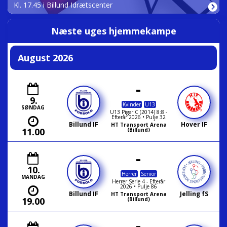
Kl. 17.45 i Billund Idrætscenter
Næste uges hjemmekampe
August 2026
-
9.
Kvinder
U13
SØNDAG
U13 Piger C (2014) 8:8 -
Efterår 2026 • Pulje 32
Billund IF
Hover IF
HT Transport Arena
11.00
(Billund)
-
10.
Herrer
Senior
MANDAG
Herrer Serie 4 - Efterår
2026 • Pulje 86
Billund IF
Jelling fS
HT Transport Arena
19.00
(Billund)
-