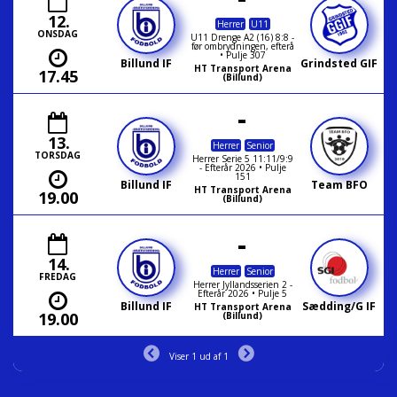
12.
Herrer
U11
ONSDAG
U11 Drenge A2 (16) 8:8 -
før ombrydningen, efterå
• Pulje 307
Billund IF
Grindsted GIF
HT Transport Arena
17.45
(Billund)
-
13.
Herrer
Senior
TORSDAG
Herrer Serie 5 11:11/9:9
- Efterår 2026 • Pulje
151
Billund IF
Team BFO
HT Transport Arena
19.00
(Billund)
-
14.
Herrer
Senior
FREDAG
Herrer Jyllandsserien 2 -
Efterår 2026 • Pulje 5
Billund IF
Sædding/G IF
HT Transport Arena
19.00
(Billund)
Viser 1 ud af 1