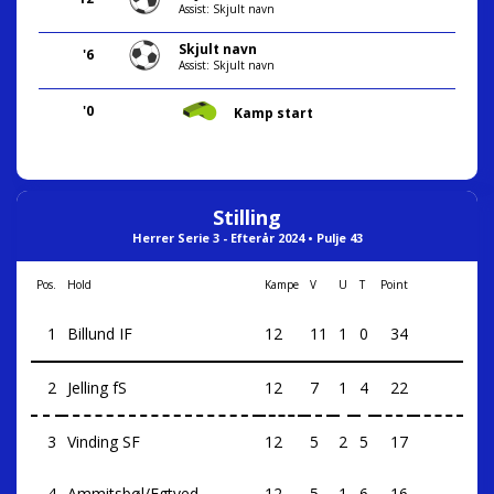
Assist: Skjult navn
Skjult navn
'6
Assist: Skjult navn
'0
Kamp start
Stilling
Herrer Serie 3 - Efterår 2024 • Pulje 43
Pos.
Hold
Kampe
V
U
T
Point
1
Billund IF
12
11
1
0
34
2
Jelling fS
12
7
1
4
22
3
Vinding SF
12
5
2
5
17
4
Ammitsbøl/Egtved
12
5
1
6
16