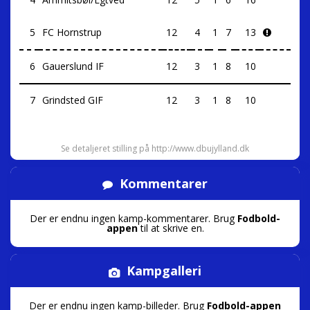
5
FC Hornstrup
12
4
1
7
13
6
Gauerslund IF
12
3
1
8
10
7
Grindsted GIF
12
3
1
8
10
Se detaljeret stilling på http://www.dbujylland.dk
Kommentarer
Der er endnu ingen kamp-kommentarer. Brug
Fodbold-
appen
til at skrive en.
Kampgalleri
Der er endnu ingen kamp-billeder. Brug
Fodbold-appen