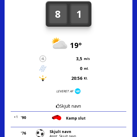
8
1
19°
3,5
m/s
0
ml.
20:56
Kl.
LEVERET AF
Skjult navn
+1
'90
Kamp slut
Skjult navn
'76
Assist: Skjult navn