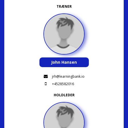
TRÆNER
John Hansen
jrh@learningbank.io
+4528582016
HOLDLEDER