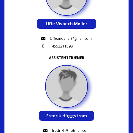
Uffe Visbech Møller
Uffe.moeller@gmail.com
+4552211598
ASSISTENTTRÆNER
Fredrik Häggström
fredrikh@hotmail.com