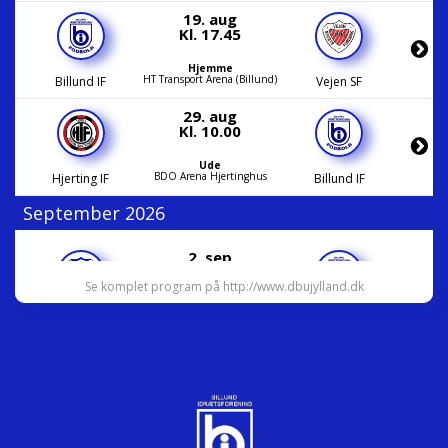
19. aug
Kl. 17.45
Hjemme
HT Transport Arena (Billund)
Billund IF
Vejen SF
29. aug
Kl. 10.00
Ude
BDO Arena Hjertinghus
Hjerting IF
Billund IF
September 2026
2. sep
Kl. 17.45
Se komplet program på http://www.dbujylland.dk
Ude
Lynghallen
Grindsted GIF
Billund IF