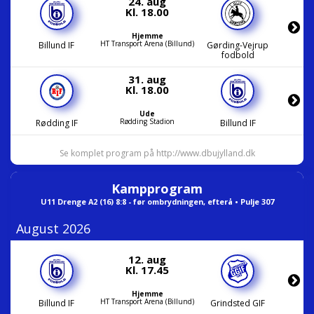
24. aug
Kl. 18.00
Hjemme
HT Transport Arena (Billund)
Billund IF
Gørding-Vejrup
fodbold
31. aug
Kl. 18.00
Ude
Rødding Stadion
Rødding IF
Billund IF
Se komplet program på http://www.dbujylland.dk
Kampprogram
U11 Drenge A2 (16) 8:8 - før ombrydningen, efterå • Pulje 307
August 2026
12. aug
Kl. 17.45
Hjemme
HT Transport Arena (Billund)
Billund IF
Grindsted GIF