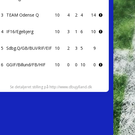
3
TEAM Odense Q
10
4
2
4
14
4
IF16/Egebjerg
10
3
1
6
10
5
Sdbg.Q/GB/BUI/RIF/EIF
10
2
3
5
9
6
GGIF/Billund/FB/HIF
10
0
0
10
0
Se detaljeret stilling på http://www.dbujylland.dk