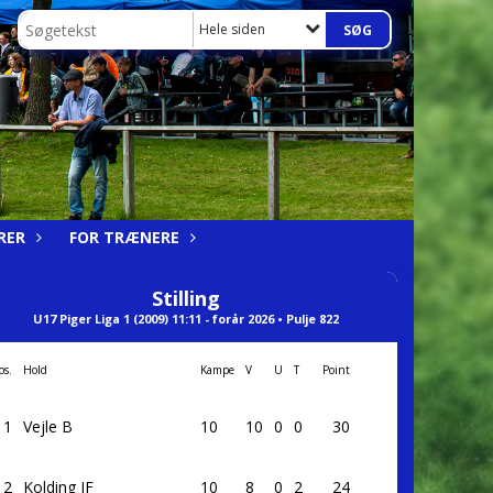
Hele siden
RER
FOR TRÆNERE
Stilling
U17 Piger Liga 1 (2009) 11:11 - forår 2026 • Pulje 822
os.
Hold
Kampe
V
U
T
Point
1
Vejle B
10
10
0
0
30
2
Kolding IF
10
8
0
2
24