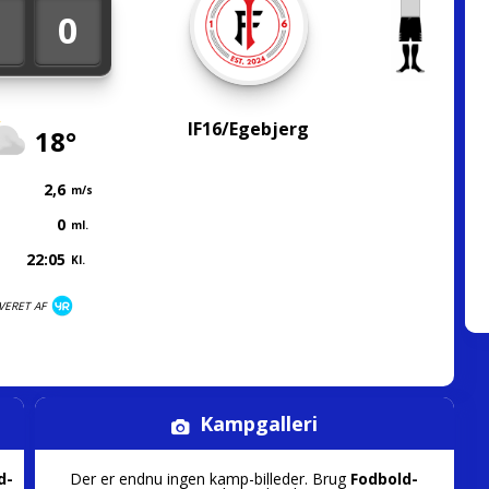
3
0
IF16/Egebjerg
18°
2,6
m/s
0
ml.
22:05
Kl.
VERET AF
Kampgalleri
d-
Der er endnu ingen kamp-billeder. Brug
Fodbold-